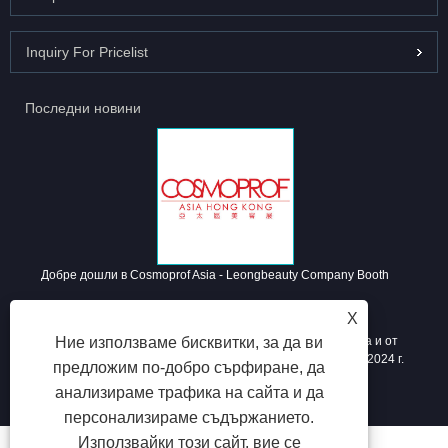
Inquiry For Pricelist
Последни новини
Добре дошли в Cosmoprof Asia - Leongbeauty Company Booth
2024/11/12
X
Ние използваме бисквитки, за да ви
Космопроф Азия е в ход. Индустрията за красота е гореща и от
ноември до Коледа предлагаме най -големите отстъпки от 2024 г.
предложим по-добро сърфиране, да
Свържете се с нас за най -новия каталог на цените.
анализираме трафика на сайта и да
персонализираме съдържанието.
Използвайки този сайт, вие се