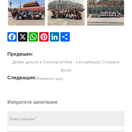
Facebook
X
WhatsApp
Pinterest
LinkedIn
Share
Предишен:
Добре дошли в Cosmoprof Asia - Leongbeauty Company
Booth
Следващия:
Фирмено шоу
Изпратете запитване