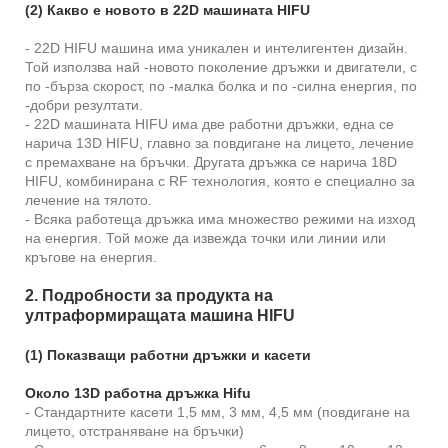
(2) Какво е новото в 22D машината HIFU
- 22D HIFU машина има уникален и интелигентен дизайн.
Той използва най -новото поколение дръжки и двигатели, с
по -бърза скорост, по -малка болка и по -силна енергия, по
-добри резултати.
- 22D машината HIFU има две работни дръжки, една се
нарича 13D HIFU, главно за повдигане на лицето, лечение
с премахване на бръчки. Другата дръжка се нарича 18D
HIFU, комбинирана с RF технология, която е специално за
лечение на тялото.
- Всяка работеща дръжка има множество режими на изход
на енергия. Той може да извежда точки или линии или
кръгове на енергия.
2. Подробности за продукта на
ултраформиращата машина HIFU
(1) Показващи работни дръжки и касети
Около 13D работна дръжка Hifu
- Стандартните касети 1,5 мм, 3 мм, 4,5 мм (повдигане на
лицето, отстраняване на бръчки)