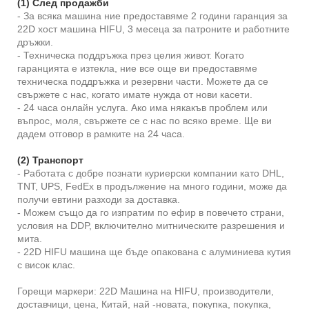
(1) След продажби
- За всяка машина ние предоставяме 2 години гаранция за
22D хост машина HIFU, 3 месеца за патроните и работните
дръжки.
- Техническа поддръжка през целия живот. Когато
гаранцията е изтекла, ние все още ви предоставяме
техническа поддръжка и резервни части. Можете да се
свържете с нас, когато имате нужда от нови касети.
- 24 часа онлайн услуга. Ако има някакъв проблем или
въпрос, моля, свържете се с нас по всяко време. Ще ви
дадем отговор в рамките на 24 часа.
(2) Транспорт
- Работата с добре познати куриерски компании като DHL,
TNT, UPS, FedEx в продължение на много години, може да
получи евтини разходи за доставка.
- Можем също да го изпратим по ефир в повечето страни,
условия на DDP, включително митническите разрешения и
мита.
- 22D HIFU машина ще бъде опакована с алуминиева кутия
с висок клас.
Горещи маркери: 22D Машина на HIFU, производители,
доставчици, цена, Китай, най -новата, покупка, покупка,