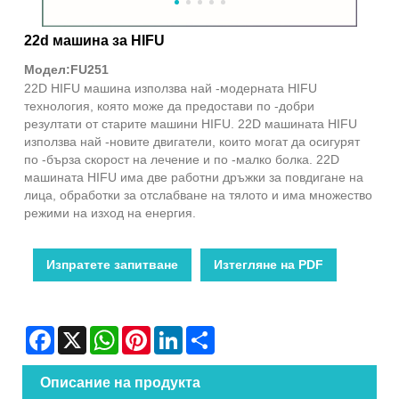
22d машина за HIFU
Модел:FU251
22D HIFU машина използва най -модерната HIFU
технология, която може да предостави по -добри
резултати от старите машини HIFU. 22D машината HIFU
използва най -новите двигатели, които могат да осигурят
по -бърза скорост на лечение и по -малко болка. 22D
машината HIFU има две работни дръжки за повдигане на
лица, обработки за отслабване на тялото и има множество
режими на изход на енергия.
Изпратете запитване
Изтегляне на PDF
Facebook
X
WhatsApp
Pinterest
LinkedIn
Share
Описание на продукта