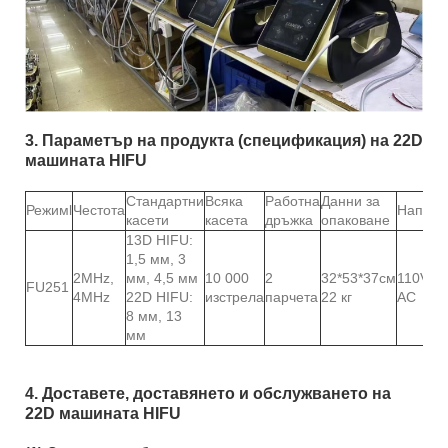
3. Параметър на продукта (спецификация) на 22D
машината HIFU
Стандартни
Всяка
Работна
Данни за
Режим
l
Честота
Напреж
касети
касета
дръжка
опаковане
13D HIFU:
1,5 мм, 3
2MHz,
мм, 4,5 мм
10 000
2
32*53*37см
110V/ 
FU251
4MHz
22D HIFU:
изстрела
парчета
22 кг
AC
8 мм, 13
мм
4. Доставете, доставянето и обслужването на
22D машината HIFU