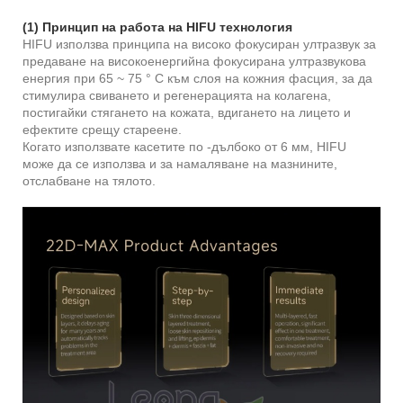
(1) Принцип на работа на HIFU технология
HIFU използва принципа на високо фокусиран ултразвук за
предаване на високоенергийна фокусирана ултразвукова
енергия при 65 ~ 75 ° C към слоя на кожния фасция, за да
стимулира свиването и регенерацията на колагена,
постигайки стягането на кожата, вдигането на лицето и
ефектите срещу стареене.
Когато използвате касетите по -дълбоко от 6 мм, HIFU
може да се използва и за намаляване на мазнините,
отслабване на тялото.