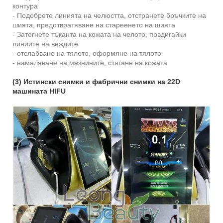
контура
- Подобрете линията на челюстта, отстранете бръчките на
шията, предотвратяване на стареенето на шията
- Затегнете тъканта на кожата на челото, повдигайки
линиите на веждите
- отслабване на тялото, оформяне на тялото
- намаляване на мазнините, стягане на кожата
(3) Истински снимки и фабрични снимки на 22D
машината HIFU